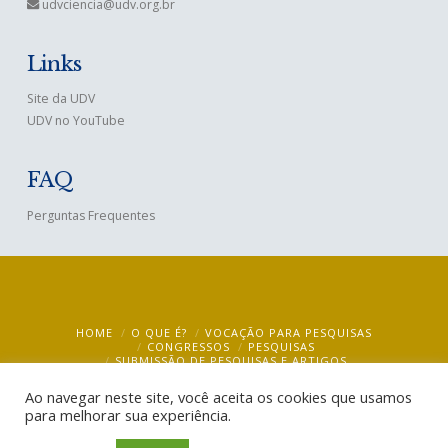
udvciencia@udv.org.br
Links
Site da UDV
UDV no YouTube
FAQ
Perguntas Frequentes
HOME
O QUE É?
VOCAÇÃO PARA PESQUISAS
CONGRESSOS
PESQUISAS
SUBMISSÃO DE PESQUISAS E ARTIGOS
BIBLIOTECA VIRTUAL – VIRTUAL LIBRARY
MULTIMÍDIA
BLOG
CONTATO
Ao navegar neste site, você aceita os cookies que usamos
para melhorar sua experiência.
UDV Ciência @ 2019
- CEBUDV