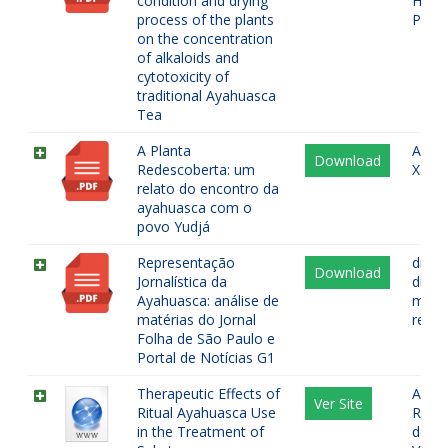
condition and drying
Hoas
process of the plants
Psych
on the concentration
of alkaloids and
cytotoxicity of
traditional Ayahuasca
Tea
A Planta
Amerí
Download
Redescoberta: um
Xama
relato do encontro da
ayahuasca com o
povo Yudjá
Representação
discur
Download
Jornalística da
disco
Ayahuasca: análise de
midi
matérias do Jornal
repre
Folha de São Paulo e
Portal de Notícias G1
Therapeutic Effects of
Abus
Ver Site
Ritual Ayahuasca Use
Relig
in the Treatment of
de s