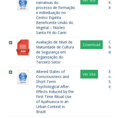
Ver Site
narrativas do
Narra
processo de formação
Indiv
e individuação no
Centro Espírita
Beneficente União do
Vegetal – Núcleo
Santa Fé do Cariri
Avaliação de Nível de
Cultu
Download
Maturidade de Cultura
Matur
de Segurança em
do Tr
Organização do
Terceiro Setor
Altered States of
Estad
Ver Site
Consciousness and
cons
Short-Term
Sinto
Psychological After-
symp
Effects Induced by the
First Time Ritual Use
of Ayahuasca in an
Urban Context in
Brazil