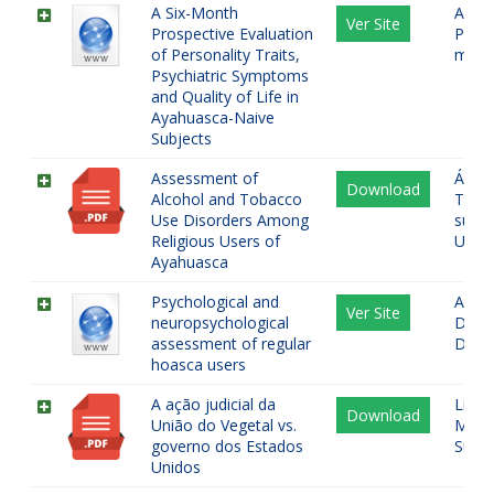
A Six-Month
Ayah
Ver Site
Prospective Evaluation
Psico
of Personality Traits,
menta
Psychiatric Symptoms
and Quality of Life in
Ayahuasca-Naive
Subjects
Assessment of
Álcoo
Download
Alcohol and Tobacco
Taba
Use Disorders Among
subst
Religious Users of
União
Ayahuasca
Psychological and
Antid
Ver Site
neuropsychological
Depen
assessment of regular
Depe
hoasca users
A ação judicial da
Liber
Download
União do Vegetal vs.
Minor
governo dos Estados
Supr
Unidos