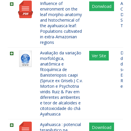
Influence of
Alcal
Donwload
environment on the
Carac
leaf morpho-anatomy
Domá
and histochemical of
Secre
the ayahuasca leaf:
Tric
Populations cultivated
in extra-Amazonian
regions
Avaliação da variação
Desi
Ver Site
morfológica,
dimet
anatômica e
dimet
fitoquímica de
secas
Banisteriopsis caapi
Enteo
(Spruce ex Griseb.) C.v.
Relaç
Morton e Psychotria
envir
viridis Ruiz & Pav em
diferentes ambientes
e teor de alcaloides e
citotoxicidade do chá
Ayahuasca
Ayahuasca : potencial
Download
terapêutico na