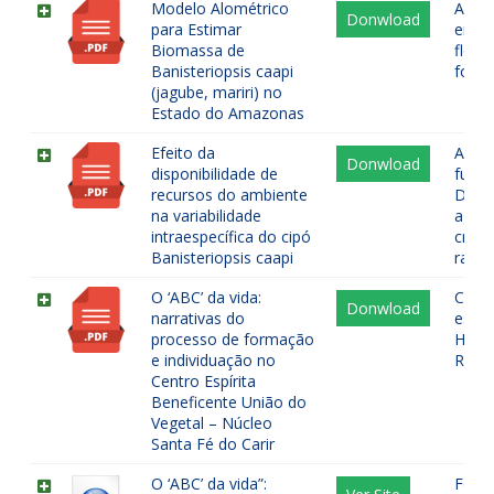
Modelo Alométrico
Alome
Donwload
para Estimar
enteó
Biomassa de
flore
Banisteriopsis caapi
fores
(jagube, mariri) no
Estado do Amazonas
Efeito da
Ayah
Donwload
disponibilidade de
funci
recursos do ambiente
Defes
na variabilidade
again
intraespecífica do cipó
cresc
Banisteriopsis caapi
rate
O ‘ABC’ da vida:
Conte
Donwload
narrativas do
estu
processo de formação
Huma
e individuação no
Relig
Centro Espírita
Beneficente União do
Vegetal – Núcleo
Santa Fé do Carir
O ‘ABC’ da vida”:
Form