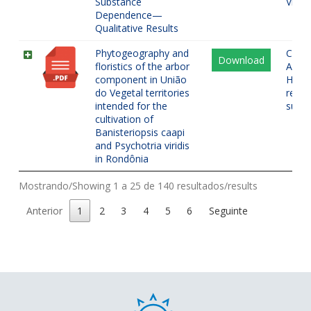
Substance
Vício
Dependence—
Qualitative Results
Phytogeography and
Cons
Download
floristics of the arbor
Amaz
component in União
Hoas
do Vegetal territories
religi
intended for the
suste
cultivation of
Banisteriopsis caapi
and Psychotria viridis
in Rondônia
Mostrando/Showing 1 a 25 de 140 resultados/results
Anterior
1
2
3
4
5
6
Seguinte