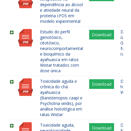
dependência ao álcool
e atividade neural da
proteína cFOS em
modelo experimental
Estudo do perfil
Depr
Download
genotóxico,
única
citotóxico,
Genot
neurocomportamental
Neuro
e bioquímico da
rats
ayahuasca em ratos
Wistar tratados com
dose única
Toxicidade aguda e
DL50
Download
crônica do chá
histo
ayahuasca
Wista
(Banisteriopsis caapi e
Psychotria viridis), por
análise histológica em
ratas Wistar
Toxicidade aguda,
DL50
Download
neurotoxicidade,
Embri