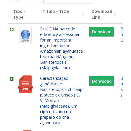
Tipo -
Título - Title
Download
Pal
Type
Link
First DNA barcode
Banis
Donwload
efficiency assessment
tradi
for an important
Etno
ingredient in the
Amazonian ayahuasca
tea: mariri/jagube,
Banisteriopsis
(Malpighiaceae)
Caracterização
Banis
Donwload
genética de
molec
Banisteriopsis cf. caapi
Seque
(Spruce ex Griseb.) C.
sequ
V. Morton
(Mapighiaceae), um
cipó utilizado no
preparo do chá
ayahuasca