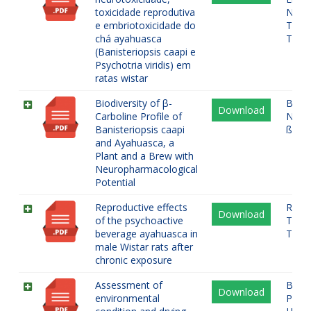
toxicidade reprodutiva
Neuro
e embriotoxicidade do
Toxic
chá ayahuasca
Toxic
(Banisteriopsis caapi e
Psychotria viridis) em
ratas wistar
Biodiversity of β-
Banis
Download
Carboline Profile of
Neur
Banisteriopsis caapi
ß-car
and Ayahuasca, a
Plant and a Brew with
Neuropharmacological
Potential
Reproductive effects
Repr
Download
of the psychoactive
Test
beverage ayahuasca in
Toxic
male Wistar rats after
chronic exposure
Assessment of
Banis
Download
environmental
Plant