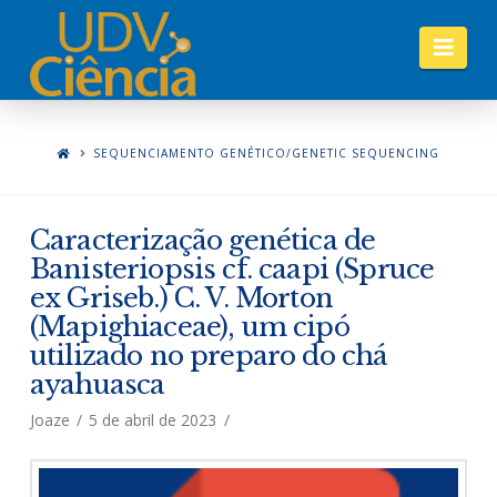
Nav
SEQUENCIAMENTO GENÉTICO/GENETIC SEQUENCING
Caracterização genética de
Banisteriopsis cf. caapi (Spruce
ex Griseb.) C. V. Morton
(Mapighiaceae), um cipó
utilizado no preparo do chá
ayahuasca
Joaze
5 de abril de 2023