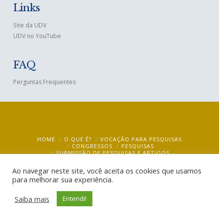
Links
Site da UDV
UDV no YouTube
FAQ
Perguntas Frequentes
HOME
O QUE É?
VOCAÇÃO PARA PESQUISAS
CONGRESSOS
PESQUISAS
SUBMISSÃO DE PESQUISAS E ARTIGOS
BIBLIOTECA VIRTUAL – VIRTUAL LIBRARY
MULTIMÍDIA
BLOG
CONTATO
Ao navegar neste site, você aceita os cookies que usamos
para melhorar sua experiência.
UDV Ciência @ 2019
- CEBUDV
Saiba mais
Entendi!