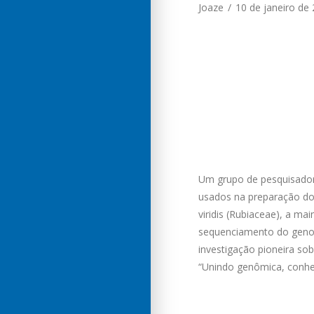
Joaze
10 de janeiro de
Um grupo de pesquisadore
usados na preparação do 
viridis (Rubiaceae), a ma
sequenciamento do genom
investigação pioneira s
“Unindo genômica, conhe