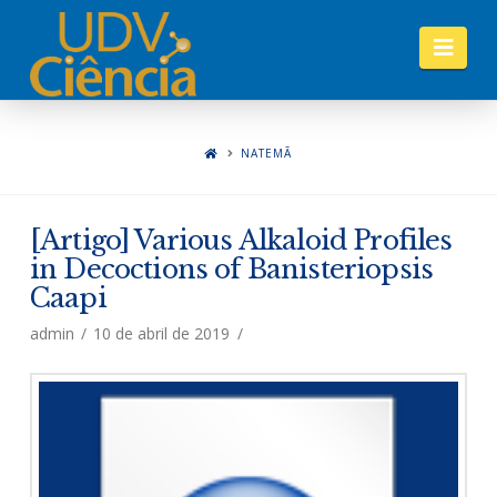
Nav
NATEMÃ
[Artigo] Various Alkaloid Profiles
in Decoctions of Banisteriopsis
Caapi
admin
10 de abril de 2019