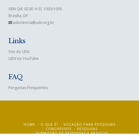
SBN Qd. 02 Bl. H Sl. 1003/1005
Brasília, DF
udvciencia@udv.org.br
Links
Site da UDV
UDV no YouTube
FAQ
Perguntas Frequentes
HOME
O QUE É?
VOCAÇÃO PARA PESQUISAS
CONGRESSOS
PESQUISAS
SUBMISSÃO DE PESQUISAS E ARTIGOS
BIBLIOTECA VIRTUAL – VIRTUAL LIBRARY
MULTIMÍDIA