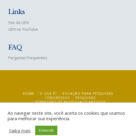
Links
Site da UDV
UDV no YouTube
FAQ
Perguntas Frequentes
HOME
O QUE É?
VOCAÇÃO PARA PESQUISAS
CONGRESSOS
PESQUISAS
SUBMISSÃO DE PESQUISAS E ARTIGOS
BIBLIOTECA VIRTUAL – VIRTUAL LIBRARY
MULTIMÍDIA
BLOG
CONTATO
Ao navegar neste site, você aceita os cookies que usamos
para melhorar sua experiência.
UDV Ciência @ 2019
- CEBUDV
Saiba mais
Entendi!