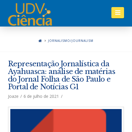
Nav
JORNALISMO/JOURNALISM
Representação Jornalística da
Ayahuasca: análise de matérias
do Jornal Folha de São Paulo e
Portal de Notícias G1
Joaze
6 de julho de 2021