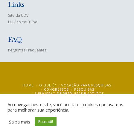
Links
Site da UDV
UDV no YouTube
FAQ
Perguntas Frequentes
HOME
O QUE É?
VOCAÇÃO PARA PESQUISAS
CONGRESSOS
PESQUISAS
SUBMISSÃO DE PESQUISAS E ARTIGOS
BIBLIOTECA VIRTUAL – VIRTUAL LIBRARY
MULTIMÍDIA
BLOG
CONTATO
Ao navegar neste site, você aceita os cookies que usamos
para melhorar sua experiência.
UDV Ciência @ 2019
- CEBUDV
Saiba mais
Entendi!