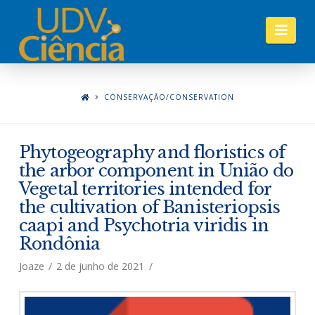
Nav
CONSERVAÇÃO/CONSERVATION
Phytogeography and floristics of
the arbor component in União do
Vegetal territories intended for
the cultivation of Banisteriopsis
caapi and Psychotria viridis in
Rondônia
Joaze
2 de junho de 2021