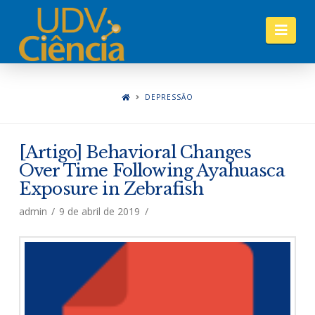
Nav
DEPRESSÃO
[Artigo] Behavioral Changes
Over Time Following Ayahuasca
Exposure in Zebrafish
admin
9 de abril de 2019