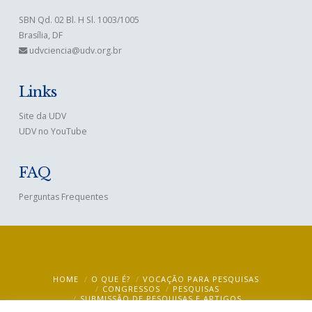
SBN Qd. 02 Bl. H Sl. 1003/1005
Brasília, DF
udvciencia@udv.org.br
Links
Site da UDV
UDV no YouTube
FAQ
Perguntas Frequentes
HOME
O QUE É?
VOCAÇÃO PARA PESQUISAS
CONGRESSOS
PESQUISAS
SUBMISSÃO DE PESQUISAS E ARTIGOS
BIBLIOTECA VIRTUAL – VIRTUAL LIBRARY
MULTIMÍDIA