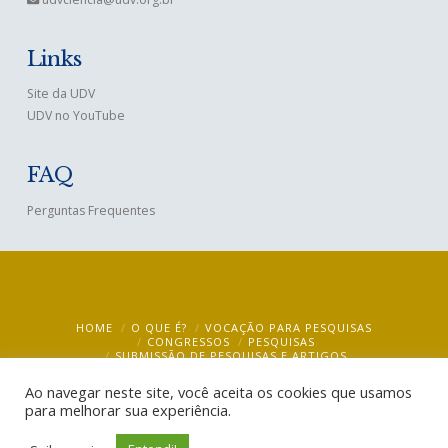
Links
Site da UDV
UDV no YouTube
FAQ
Perguntas Frequentes
HOME
O QUE É?
VOCAÇÃO PARA PESQUISAS
CONGRESSOS
PESQUISAS
SUBMISSÃO DE PESQUISAS E ARTIGOS
BIBLIOTECA VIRTUAL – VIRTUAL LIBRARY
MULTIMÍDIA
BLOG
CONTATO
Ao navegar neste site, você aceita os cookies que usamos
para melhorar sua experiência.
UDV Ciência @ 2019
- CEBUDV