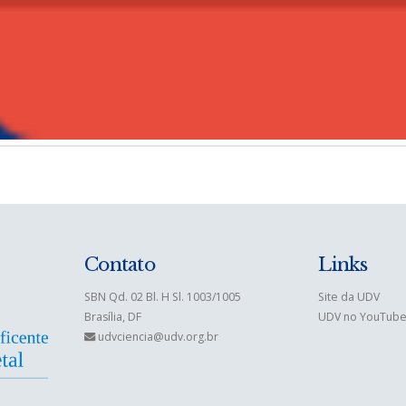
Contato
Links
SBN Qd. 02 Bl. H Sl. 1003/1005
Site da UDV
Brasília, DF
UDV no YouTub
udvciencia@udv.org.br