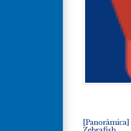
[Panorâmica]
Zebrafish