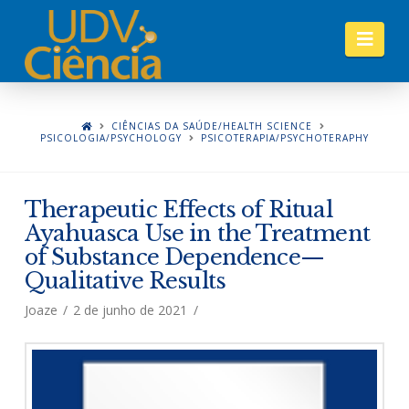
Nav
CIÊNCIAS DA SAÚDE/HEALTH SCIENCE
PSICOLOGIA/PSYCHOLOGY
PSICOTERAPIA/PSYCHOTERAPHY
Therapeutic Effects of Ritual
Ayahuasca Use in the Treatment
of Substance Dependence—
Qualitative Results
Joaze
2 de junho de 2021