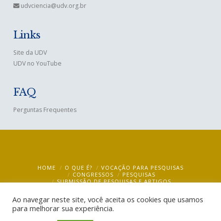
udvciencia@udv.org.br
Links
Site da UDV
UDV no YouTube
FAQ
Perguntas Frequentes
HOME
O QUE É?
VOCAÇÃO PARA PESQUISAS
CONGRESSOS
PESQUISAS
SUBMISSÃO DE PESQUISAS E ARTIGOS
BIBLIOTECA VIRTUAL – VIRTUAL LIBRARY
MULTIMÍDIA
BLOG
CONTATO
Ao navegar neste site, você aceita os cookies que usamos
para melhorar sua experiência.
UDV Ciência @ 2019
- CEBUDV