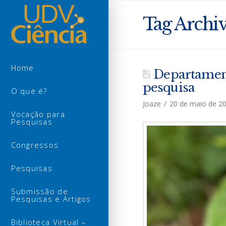
Tag Archi
Home
Departament
pesquisa
O que é?
Joaze
20 de maio de 2
Vocação para
Pesquisas
Congressos
Pesquisas
Submissão de
Pesquisas e Artigos
Biblioteca Virtual –