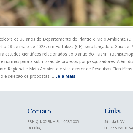
celebra os 30 anos do Departamento de Plantio e Meio Ambiente (DP
6 a 28 de maio de 2023, em Fortaleza (CE), será lançado o Guia de Pr
a estudos científicos relacionados ao plantio do “Mariri” (Banisteriops
e normas para a submissão de projetos por pesquisadores. Além dis
to Regional e Meio Ambiente e vice-diretor de Pesquisas Científi
ão e seleção de propostas …
Leia Mais
Contato
Links
SBN Qd. 02 Bl. H Sl. 1003/1005
Site da UDV
Brasília, DF
UDV no YouTub